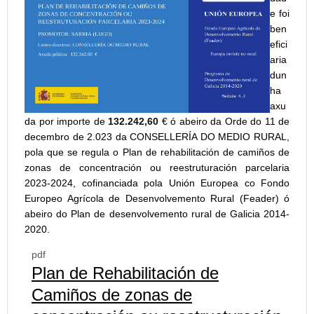
e foi
ben
efici
aria
dun
ha
axu
da por importe de
132.242,60
€ ó abeiro da Orde do 11 de
decembro de 2.023 da CONSELLERÍA DO MEDIO RURAL,
pola que se regula o Plan de rehabilitación de camiños de
zonas de concentración ou reestruturación parcelaria
2023-2024, cofinanciada pola Unión Europea co Fondo
Europeo Agrícola de Desenvolvemento Rural (Feader) ó
abeiro do Plan de desenvolvemento rural de Galicia 2014-
2020.
pdf
Plan de Rehabilitación de
Camiños de zonas de