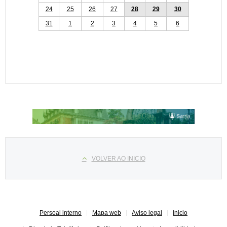
24
25
26
27
28
29
30
31
1
2
3
4
5
6
Select your language
VOLVER AO INICIO
Persoal interno
Mapa web
Aviso legal
Inicio