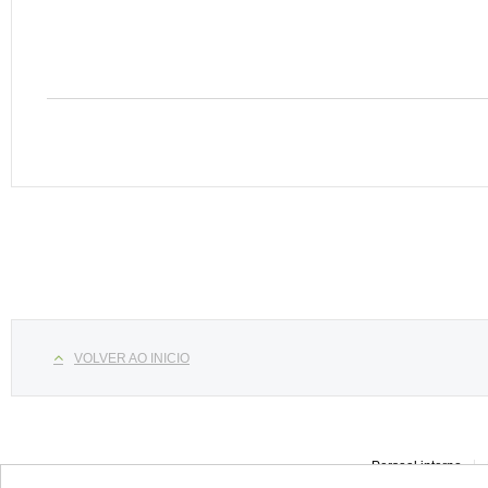
Select your language
VOLVER AO INICIO
Persoal interno