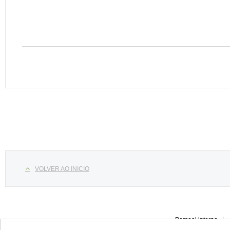
Select your language
VOLVER AO INICIO
Persoal interno