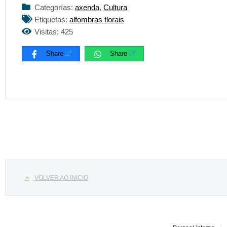
Categorías:
axenda
,
Cultura
Etiquetas:
alfombras florais
Visitas: 425
Share
Share
Select your language
VOLVER AO INICIO