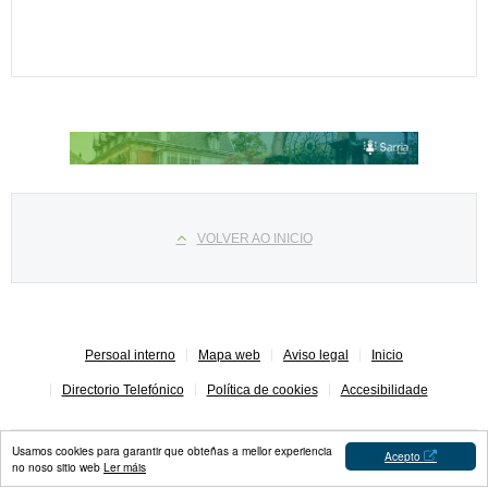
Select your language
VOLVER AO INICIO
Persoal interno
Mapa web
Aviso legal
Inicio
Directorio Telefónico
Política de cookies
Accesibilidade
Usamos cookies para garantir que obteñas a mellor experiencia
Acepto
no noso sitio web
Ler máis
Concello de Sarria © 2023