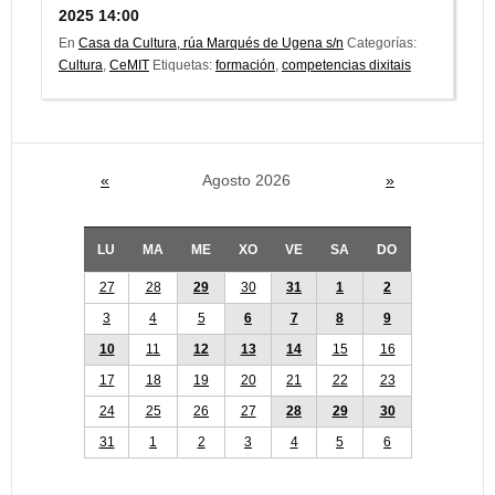
2025 14:00
En
Casa da Cultura, rúa Marqués de Ugena s/n
Categorías:
Cultura
,
CeMIT
Etiquetas:
formación
,
competencias dixitais
«
Agosto 2026
»
LU
MA
ME
XO
VE
SA
DO
27
28
29
30
31
1
2
3
4
5
6
7
8
9
10
11
12
13
14
15
16
17
18
19
20
21
22
23
24
25
26
27
28
29
30
31
1
2
3
4
5
6