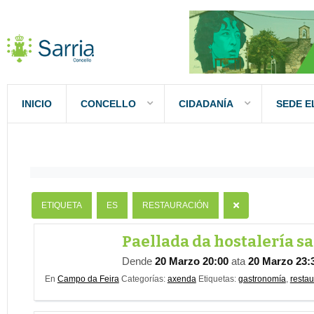
INICIO
CONCELLO
CIDADANÍA
SEDE E
Nombre
Contiene
ETIQUETA
ES
RESTAURACIÓN
Paellada da hostalería sa
Dende
20 Marzo 20:00
ata
20 Marzo 23:
En
Campo da Feira
Categorías:
axenda
Etiquetas:
gastronomía
,
restau