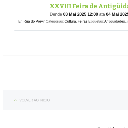
XXVIII Feira de Antigüid
Dende
03 Mai 2025 12:00
ata
04 Mai 202
En
Rúa do Porvir
Categorías:
Cultura
,
Feiras
Etiquetas:
Antigüidades,
,
Select your language
VOLVER AO INICIO