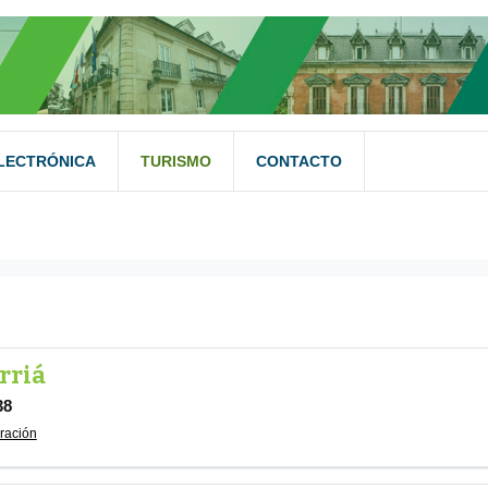
LECTRÓNICA
TURISMO
CONTACTO
ADD FILTER
LIMPIAR
rriá
38
ración